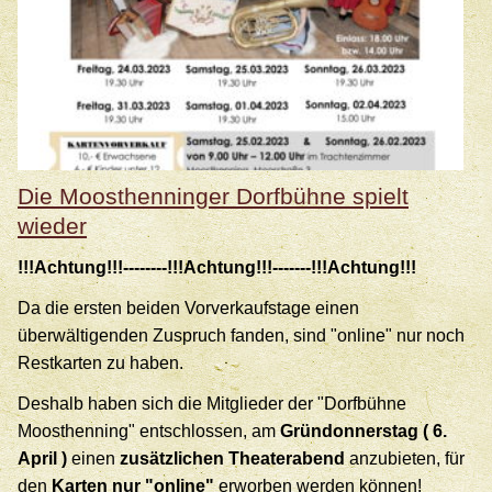
Die Moosthenninger Dorfbühne spielt
wieder
!!!Achtung!!!--------!!!Achtung!!!-------!!!Achtung!!!
Da die ersten beiden Vorverkaufstage einen
überwältigenden Zuspruch fanden, sind "online" nur noch
Restkarten zu haben.
Deshalb haben sich die Mitglieder der "Dorfbühne
Moosthenning" entschlossen, am
Gründonnerstag ( 6.
April )
einen
zusätzlichen Theaterabend
anzubieten, für
den
Karten nur "online"
erworben werden können!