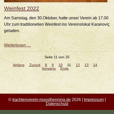
Weinfest 2022
Am Samstag, den 30.Oktober, hatte unser Verein ab 17.00
Uhr zum traditionellen Weinfest ins Vereinslokal Karanoviç
geladen.
Weinfest
Weiterlesen …
2022
Seite 11 von 25
Anfang
Zurück
8
9
10
11
12
13
14
Vorwärts
Ende
©
trachtenverein-moosthenning.de
2026 |
Impressum
|
Datenschutz