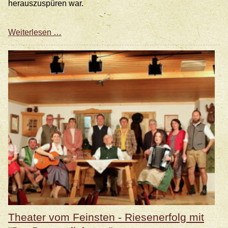
herauszuspüren war.
Generalversammlung
Weiterlesen …
am
16.
April
2023
Theater vom Feinsten - Riesenerfolg mit