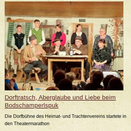
an
Benefiz-
mit-
Malefiz
Dorftratsch, Aberglaube und Liebe beim
Bodschamperlspuk
Die Dorfbühne des Heimat- und Trachtenvereins startete in
den Theatermarathon