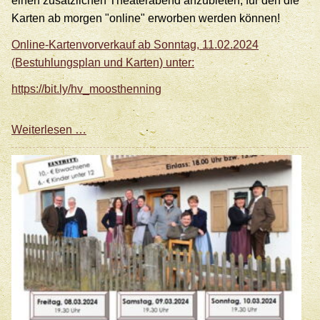
einen zusätzlichen Theaterabend anzubieten, für den die
Karten ab morgen "online" erworben werden können!
Online-Kartenvorverkauf ab Sonntag, 11.02.2024
(Bestuhlungsplan und Karten) unter:
https://bit.ly/hv_moosthenning
Zusatztermin
Weiterlesen …
zum
Theater
"Bodschamperlspuk"
am
24.März