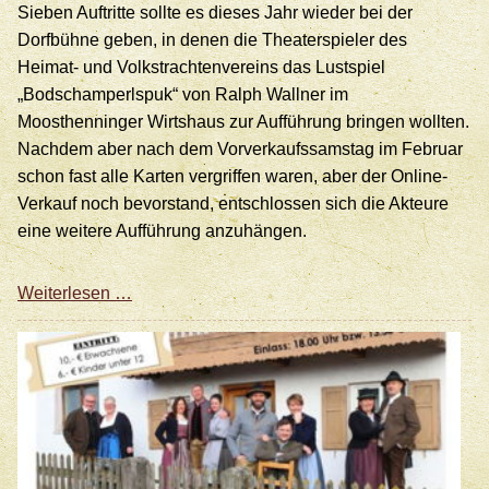
Sieben Auftritte sollte es dieses Jahr wieder bei der
Dorfbühne geben, in denen die Theaterspieler des
Heimat- und Volkstrachtenvereins das Lustspiel
„Bodschamperlspuk“ von Ralph Wallner im
Moosthenninger Wirtshaus zur Aufführung bringen wollten.
Nachdem aber nach dem Vorverkaufssamstag im Februar
schon fast alle Karten vergriffen waren, aber der Online-
Verkauf noch bevorstand, entschlossen sich die Akteure
eine weitere Aufführung anzuhängen.
Dorftratsch,
Weiterlesen …
Aberglaube
und
Liebe
beim
Bodschamperlspuk