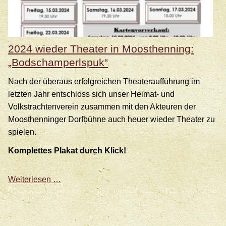
2024 wieder Theater in Moosthenning:
„Bodschamperlspuk“
Nach der überaus erfolgreichen Theateraufführung im
letzten Jahr entschloss sich unser Heimat- und
Volkstrachtenverein zusammen mit den Akteuren der
Moosthenninger Dorfbühne auch heuer wieder Theater zu
spielen.
Komplettes Plakat durch Klick!
2024
Weiterlesen …
wieder
Theater
in